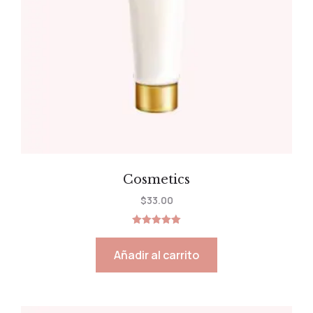
Cosmetics
$
33.00
Valorado
con
5.00
Añadir al carrito
de 5