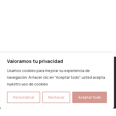
Valoramos tu privacidad
Horario – Invierno
Lunes y martes 10:00 a 13:30 – 16:00 a 19:00
Usamos cookies para mejorar su experiencia de
navegación. Al hacer clic en "Aceptar todo", usted acepta
Miércoles y jueves 10:00 a 19:00
nuestro uso de cookies.
Sábados de 9:00 a 13:00
Personalizar
Rechazar
Aceptar todo
Horario – Verano
Lunes a jueves 10:00 a 17:00
Viernes 9:30 a 18:00