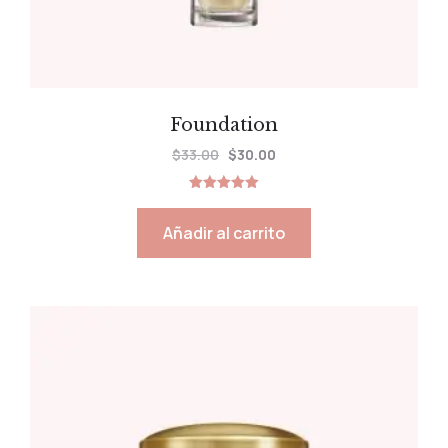
Foundation
$
33.00
$
30.00
Valorado
con
5.00
Añadir al carrito
de 5