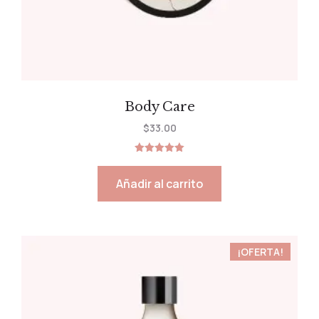
Body Care
$
33.00
Valorado
con
5.00
Añadir al carrito
de 5
¡OFERTA!