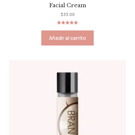
Facial Cream
$
33.00
Valorado
con
5.00
Añadir al carrito
de 5