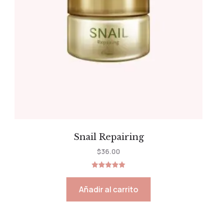
Snail Repairing
$
36.00
Valorado
con
5.00
Añadir al carrito
de 5