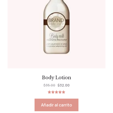
Body Lotion
$
35.00
$
32.00
Valorado
con
5.00
Añadir al carrito
de 5