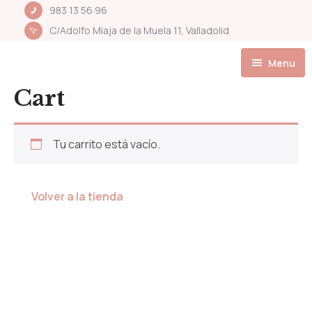
983 13 56 96
C/Adolfo Miaja de la Muela 11, Valladolid
Menu
Cart
INICIO
Galería
Tu carrito está vacío.
Sobre nosotras
Volver a la tienda