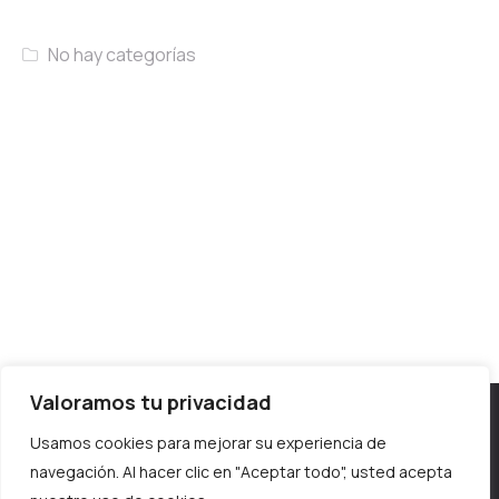
No hay categorías
Valoramos tu privacidad
Horario – Invierno
Lunes y martes 10:00 a 13:30 – 16:00 a 19:00
Usamos cookies para mejorar su experiencia de
navegación. Al hacer clic en "Aceptar todo", usted acepta
Miércoles y jueves 10:00 a 19:00